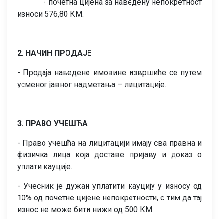
- почетна цијена за наведену непокретност
износи 576,80 КМ.
2. НАЧИН ПРОДАЈЕ
- Продаја наведене имовине извршиће се путем
усменог јавног надметања – лицитације.
3. ПРАВО УЧЕШЋА
- Право учешћа на лицитацији имају сва правна и
физичка лица која доставе пријаву и доказ о
уплати кауције.
- Учесник је дужан уплатити кауцију у износу од
10% од почетне цијене непокретности, с тим да тај
износ не може бити нижи од 500 КМ.