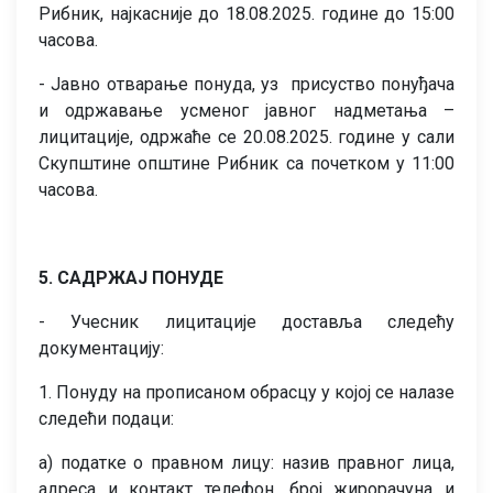
Рибник, најкасније до 18.08.2025. године до 15:00
часова.
- Јавно отварање понуда, уз присуство понуђача
и одржавање усменог јавног надметања –
лицитације, одржаће се 20.08.2025. године у сали
Скупштине општине Рибник са почетком у 11:00
часова.
5. САДРЖАЈ ПОНУДЕ
- Учесник лицитације доставља следећу
документацију:
1. Понуду на прописаном обрасцу у којој се налазе
следећи подаци:
а) податке о правном лицу: назив правног лица,
адреса и контакт телефон, број жирорачуна и