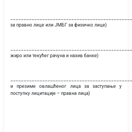
_____________________________________________
за правно лице или ЈМБГ за физичко лице)
______________________________________________
жиро или текућег рачуна и назив банке)
_____________________________________________
и презиме овлашћеног лица за заступање у
поступку лицитације – правна лица)