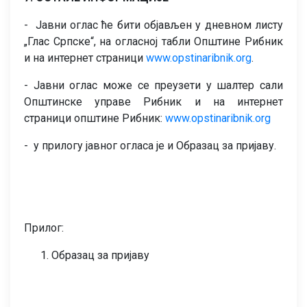
- Јавни оглас ће бити објављен у дневном листу
„Глас Српске“, на огласној табли Општине Рибник
и на интернет страници
www.opstinaribnik.org
.
- Јавни оглас може се преузети у шалтер сали
Општинске управе Рибник и на интернет
страници општине Рибник:
www.opstinaribnik.org
- у прилогу јавног огласа је и Образац за пријаву.
Прилог:
Образац за пријаву