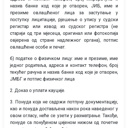
назив банке код које је отворен, ЈИБ, име и
презиме овлашћеног лица за заступање у
поступку лицитације, рјешење о упису у судски
регистар или извод из судског регистра (не
старији од три мјесеца, оригинал или фотокопија
овјерена од стране надлежног органа), потпис
овлашћене особе и печат.
б) податке о физичком лицу: име и презиме, име
једног родитеља, адреса и контакт телефон, број
текућег рачуна и назив банке код које је отворен,
ЈМБГ и потпис физичког лица
2. Доказ о уплати кауције.
3. Понуда која не садржи потпуну документацију,
као и понуда достављена након рока наведеног у
овом огласу, неће се узети у разматрање. Такође,
понуде са понуђеном цијеном нижом од почетне