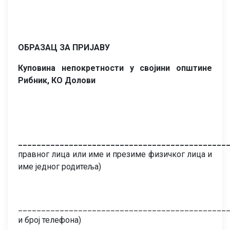
ОБРАЗАЦ
ЗА ПРИЈАВУ
Куповина непокретности у својини општине
Рибник, КО Долови
______________________________________________
правног лица или име и презиме физичког лица и
име једног родитеља)
______________________________________________
и број телефона)