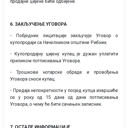
продајне цијене биће одбијене.
6. ЗАКЉУЧЕЊЕ УГОВОРА
- Побједник лицитације закључује Уговор о
купопродаји са Начелником општине Рибник.
- Купопродајну цијену купац је дужан уплатити
приликом потписивања Уговора.
- Трошкове нотарске обраде и провођења
Уговора сноси купац.
- Предаја непокретности у посјед купца извршиће
се у року од 15 дана од дана потписивања
Уговора, о чему ће бити сачињен записник.
7. ОСТАЛЕ ИНФОРМАЦИЈЕ