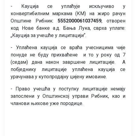
- Кауција се уплаћује искључиво у
конвертибилним маркама (КМ) на жиро рачун
Општине Рибник:
5552000061037459
, отворен
код Нове банке а.д. Бања Лука, сврха уплате:
„Кауција за учешће у лицитацији“.
- Уплаћена кауција се враћа учесницима чије
понуде не буду прихваћене и то у року од 7
(седам) дана након завршене лицитације. А
побједнику лицитације уплаћена кауција се
урачунава у купопродајну цијену имовине.
- Право учешћа у поступку лицитације немају
запослени у Општинској управи Рибник, као и
чланови њихове уже породице.