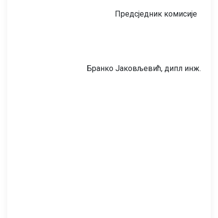
Предсједник комисије
Бранко Јаковљевић, дипл инж.