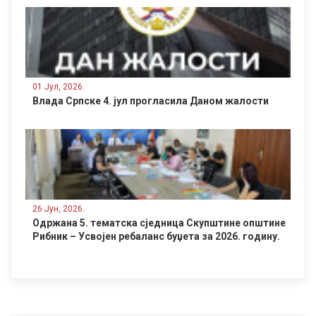
01 Јул, 2026.
Влада Српске 4. јул прогласила Даном жалости
26 Јун, 2026.
Одржана 5. тематска сједница Скупштине општине
Рибник – Усвојен ребаланс буџета за 2026. годину.