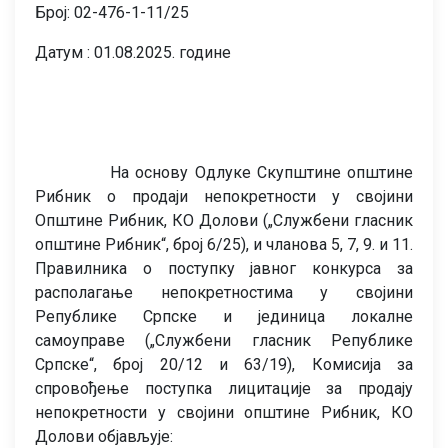
Број: 02-476-1-11/25
Датум : 01.08.2025. године
На основу Одлуке Скупштине општине
Рибник о продаји непокретности у својини
Општине Рибник, КО Долови („Службени гласник
општине Рибник“, број 6/25), и чланова 5, 7, 9. и 11.
Правилника о поступку јавног конкурса за
располагање непокретностима у својини
Републике Српске и јединица локалне
самоуправе („Службени гласник Републике
Српске“, број 20/12 и 63/19), Комисија за
спровођење поступка лицитације за продају
непокретности у својини општине Рибник, КО
Долови објављује: