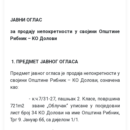
ЈАВНИ ОГЛАС
за продају непокретности у својини Општине
Рибник – КО Долови
1. ПРЕДМЕТ ЈАВНОГ ОГЛАСА
Предмет јавног огласа је продаја непокретности у
својини Општине Рибник – КО Долови, означена
као:
- к.ч.7/31-27, пашњак 2. Класе, површина
721m2 зване „Облучак“ уписане у посједовни
лист број 34 КО Долови на име Општина Рибник,
Трг 9. Јануар бб, са дијелом 1/1.