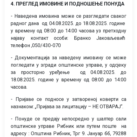
4. ПРЕГЛЕД ИМО
В
ИНЕ И ПОДНОШЕЊЕ ПОНУДА
- Наведена имовина може се разгледати сваког
радног дана од 04.08.2025. до 18.08.2025. године
у времену од 08:00 до 14:00 часова уз претходну
најаву контакт особи: Бранко Јаковљевић
телефон ,050/430-070
- Документација за наведену имовину се може
погледати у згради општинске управе, у одсјеку
за просторно уређење од 04.08.2025. до
18.08.2025. године у времену од 08:00 до 14:00
часова.
- Пријаве се подносе у затвореној коверти са
назнаком: „Пријава за лицитацију – НЕ ОТВАРАЈ“.
- Понуде се предају непосредно у шалтер сали
општинске управе Рибник или путем поште на
адресу : Општина Рибник, Трг 9. Јануар бб, 79288