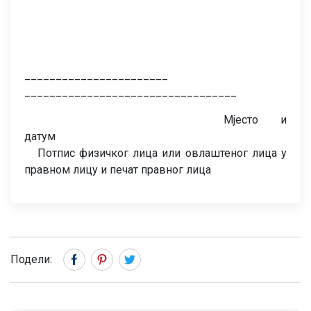
_____________________
__________________________________
Мјесто и
датум
Потпис физичког лица или овлаштеног лица у
правном лицу и печат правног лица
Подели: