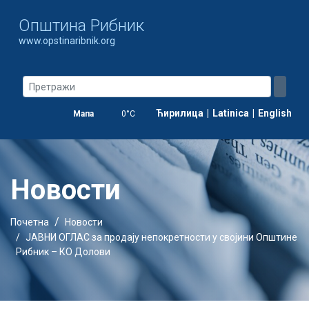
Oпштина Рибник
www.opstinaribnik.org
Ћирилица
|
Latinica
|
English
Мапа
0°C
Новости
Почетна
Новости
ЈАВНИ ОГЛАС за продају непокретности у својини Општине
Рибник – КО Долови