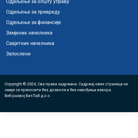
Одјељење за општу управу
Одјељење за привреду
Одјељење за финансије
Замјеник начелника
Савјетник начелника
Запослени
Copyright © 2024, Сва права задржана. Садржај ових страница не
смије се преносити без дозволе и без навођења извора.
Веб развој
БитЛаб д.о.о.