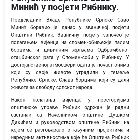
Минић у посјети Рибнику.
Предсједник Владе Републике Српске Саво
Минић боравио је данас у званичној посјети
Општини Рибник. Званичну посјету започео је
полагањем вијенца на спомен-обиљежје палим
борцима и цивилним жртвама Одбрамбено-
отаџбинског рата у Спомен-соби у Рибнику. У
достојанственој атмосфери одата је почаст онима
који су своје животе уградили у темеље
Републике Српске. Слава борцима који су дали
животе за слободу српског народа.
Након полагања вијенца, у просторијама
општинске управе Рибник одржан је радни
састанак са Начелником општине Душком
Дакићем и руководством општине Рибник, на
којем се разговарало о кључним пројектима и
наредним активностима које ће Општина Рибник