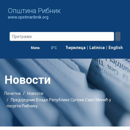
Oпштина Рибник
www.opstinaribnik.org
Ћирилица
|
Latinica
|
English
Мапа
0°C
Новости
Почетна
Новости
Предсједник Владе Републике Српске Саво Минић у
посјети Рибнику.