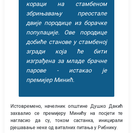
кораци на стамбеном
збрињавању преостале
двије породице из борачке
популације. Ове породице
добиће станове у стамбеној
згради која ће бити
изграђена за младе брачне
парове - истакао је
премијер Минић.
Истовремено, начелник општине Душко Дакић
захвалио се премијеру Минићу на посјети те
нагласио да су, током састанка, иницирали
рјешавање неке од виталних питања у Рибнику.