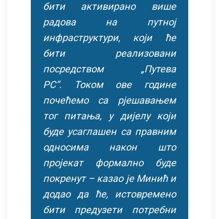
бити активирано више
радова на путној
инфраструктури, који ће
бити реализовани
посредством „Путева
РС“. Током ове године
почећемо са рјешавањем
тог питања, у дијелу који
буде усаглашен са правним
односима након што
пројекат формално буде
покренут – казао је Минић и
додао да ће, истовремено
бити предузети потребни