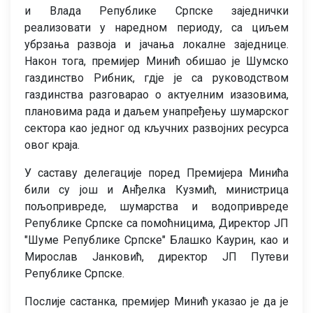
и Влада Републике Српске заједнички
реализовати у наредном периоду, са циљем
убрзања развоја и јачања локалне заједнице.
Након тога, премијер Минић обишао је Шумско
газдинство Рибник, гдје је са руководством
газдинства разговарао о актуелним изазовима,
плановима рада и даљем унапређењу шумарског
сектора као једног од кључних развојних ресурса
овог краја.
У саставу делегације поред Премијера Минића
били су још и Анђелка Кузмић, министрица
пољопривреде, шумарства и водопривреде
Републике Српске са помоћницима, Директор ЈП
"Шуме Републике Српске" Блашко Каурин, као и
Мирослав Јанковић, директор ЈП Путеви
Републике Српске.
Послије састанка, премијер Минић указао је да је