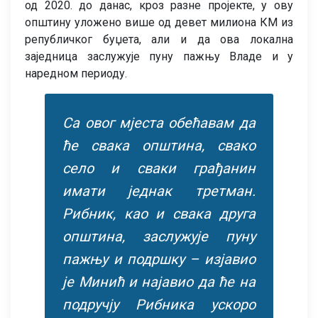
од 2020. до данас, кроз разне пројекте, у ову
општину уложено више од девет милиона КМ из
републичког буџета, али и да ова локална
заједница заслужује пуну пажњу Владе и у
наредном периоду.
Са овог мјеста обећавам да
ће свака општина, свако
село и сваки грађанин
имати једнак третман.
Рибник, као и свака друга
општина, заслужује пуну
пажњу и подршку – изјавио
је Минић и најавио да ће на
подручју Рибника ускоро