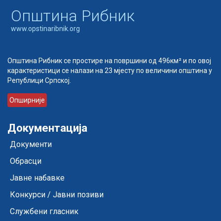
Oпштина Рибник
www.opstinaribnik.org
Општина Рибник се простире на површини од 496км² и по овој
карактеристици се налази на 23 мјесту по величини општина у
Републици Српској.
Опширније
Документација
Документи
Обрасци
Јавне набавке
Конкурси / Јавни позиви
Службени гласник