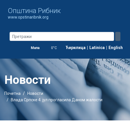
Oпштина Рибник
www.opstinaribnik.org
Ћирилица
|
Latinica
|
English
Мапа
0°C
Новости
Почетна
Новости
Влада Српске 4. јул прогласила Даном жалости