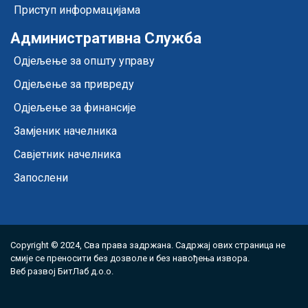
Приступ информацијама
Административна Служба
Одјељење за општу управу
Одјељење за привреду
Одјељење за финансије
Замјеник начелника
Савјетник начелника
Запослени
Copyright © 2024, Сва права задржана. Садржај ових страница не
смије се преносити без дозволе и без навођења извора.
Веб развој
БитЛаб д.о.о.