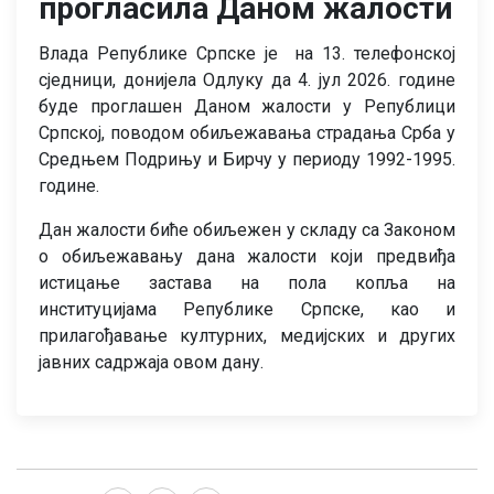
прогласила Даном жалости
Влада Републике Српске је на 13. телефонској
сједници, донијела Одлуку да 4. јул 2026. године
буде проглашен Даном жалости у Републици
Српској, поводом обиљежавања страдања Срба у
Средњем Подрињу и Бирчу у периоду 1992-1995.
године.
Дан жалости биће обиљежен у складу са Законом
о обиљежавању дана жалости који предвиђа
истицање застава на пола копља на
институцијама Републике Српске, као и
прилагођавање културних, медијских и других
јавних садржаја овом дану.