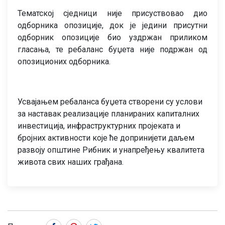
Тематској сједници није присуствовао дио
одборника опозиције, док је једини присутни
одборник опозиције био уздржан приликом
гласања, те ребаланс буџета није подржан од
опозиционих одборника.
Усвајањем ребаланса буџета створени су услови
за наставак реализације планираних капиталних
инвестиција, инфраструктурних пројеката и
бројних активности које ће допринијети даљем
развоју општине Рибник и унапређењу квалитета
живота свих наших грађана.