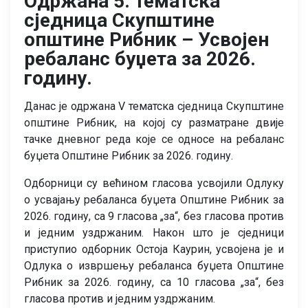
Одржана 5. тематска
сједница Скупштине
општине Рибник – Усвојен
ребаланс буџета за 2026.
годину.
Данас је одржана V тематска сједница Скупштине
општине Рибник, на којој су разматране двије
тачке дневног реда које се односе на ребаланс
буџета Општине Рибник за 2026. годину.
Одборници су већином гласова усвојили Одлуку
о усвајању ребаланса буџета Општине Рибник за
2026. годину, са 9 гласова „за“, без гласова против
и једним уздржаним. Након што је сједници
приступио одборник Остоја Каурин, усвојена је и
Одлука о извршењу ребаланса буџета Општине
Рибник за 2026. годину, са 10 гласова „за“, без
гласова против и једним уздржаним.