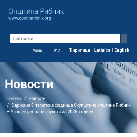
Oпштина Рибник
www.opstinaribnik.org
Ћирилица
|
Latinica
|
English
Мапа
0°C
Новости
Почетна
Новости
Одржана 5. тематска сједница Скупштине општине Рибник
– Усвојен ребаланс буџета за 2026. годину.