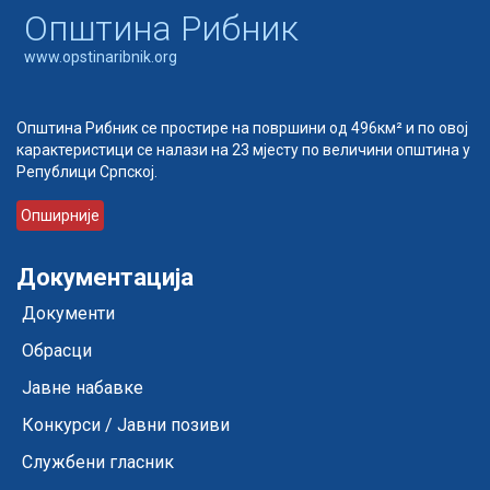
Oпштина Рибник
www.opstinaribnik.org
Општина Рибник се простире на површини од 496км² и по овој
карактеристици се налази на 23 мјесту по величини општина у
Републици Српској.
Опширније
Документација
Документи
Обрасци
Јавне набавке
Конкурси / Јавни позиви
Службени гласник