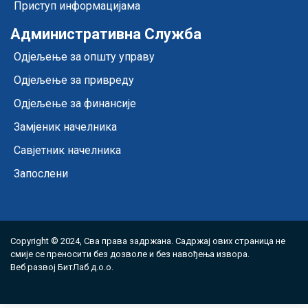
Приступ информацијама
Административна Служба
Одјељење за општу управу
Одјељење за привреду
Одјељење за финансије
Замјеник начелника
Савјетник начелника
Запослени
Copyright © 2024, Сва права задржана. Садржај ових страница не
смије се преносити без дозволе и без навођења извора.
Веб развој
БитЛаб д.о.о.