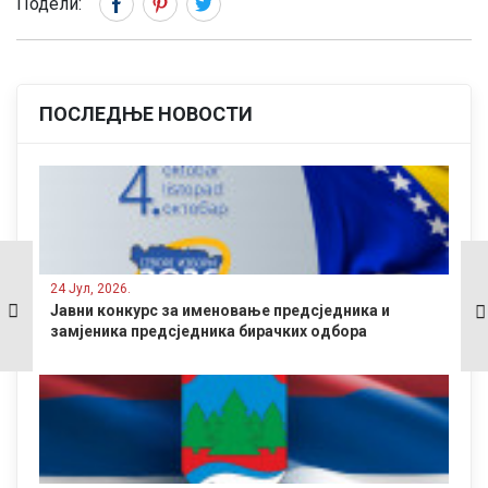
Подели:
ПОСЛЕДЊЕ НОВОСТИ
Влада Српске 4. јул
Потписан споразум о
прогласила Даном
сарадњи за
24 Јул, 2026.
жалости
реализацију пројекта
Јавни конкурс за именовање предсједника и
изградње модерног
замјеника предсједника бирачких одбора
аутоматског
постројења за
хлорисање градског
водовода.