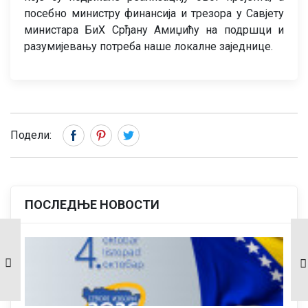
посебно министру финансија и трезора у Савјету
министара БиХ Срђану Амиџићу на подршци и
разумијевању потреба наше локалне заједнице.
Подели:
ПОСЛЕДЊЕ НОВОСТИ
Одржана 5. тематска
Обиљежен Дан 17.
сједница Скупштине
лаке пјешадијске
општине Рибник –
бригаде и осталих
Усвојен ребаланс
ратних јединица са
буџета за 2026.
подручја бивше
годину.
општине Кључ–