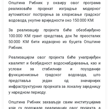
Општина Рибник у оквиру овог програма
реализоваће пројекат изградње модерног
аутоматског постројења за хлорисање градског
водовода, укупне вриједности око 150.000 КМ.
За реализацију пројекта биће обезбијеђено
100.000 КМ грант средстава, док ће преосталих
50.000 КМ бити издвојено из буџета Општине
Рибник.
Реализацијом овог пројекта биће унапријеђен
квалитет и безбједност водоснабдијевања, као и
услови за стабилније и поузданије
функционисање градског водовода, што
представља један од значајнијих
инфраструктурних пројеката за локалну заједницу
у наредном периоду.
Општина Рибник захваљује свим институцијама
које су подржале реализацију овог пројекта, а