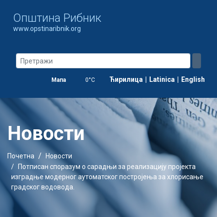
Oпштина Рибник
www.opstinaribnik.org
Ћирилица
|
Latinica
|
English
Мапа
0°C
Новости
Почетна
Новости
Потписан споразум о сарадњи за реализацију пројекта
изградње модерног аутоматског постројења за хлорисање
градског водовода.