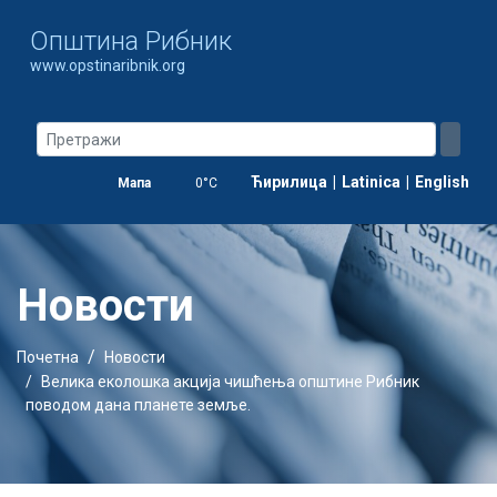
Oпштина Рибник
www.opstinaribnik.org
Ћирилица
|
Latinica
|
English
Мапа
0°C
Новости
Почетна
Новости
Велика еколошка акција чишћења општине Рибник
поводом дана планете земље.