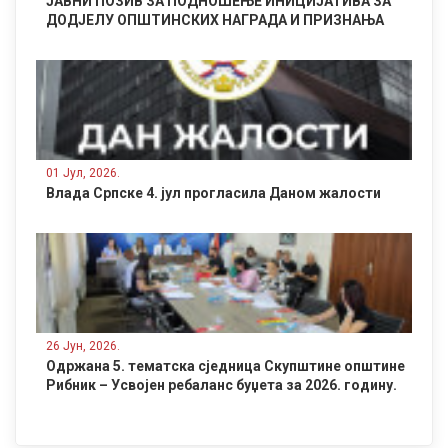
ЈАВНИ ПОЗИВ ЗА ПОДНОШЕЊЕ ИНИЦИЈАТИВА ЗА
ДОДЈЕЛУ ОПШТИНСКИХ НАГРАДА И ПРИЗНАЊА
01 Јул, 2026.
Влада Српске 4. јул прогласила Даном жалости
26 Јун, 2026.
Одржана 5. тематска сједница Скупштине општине
Рибник – Усвојен ребаланс буџета за 2026. годину.