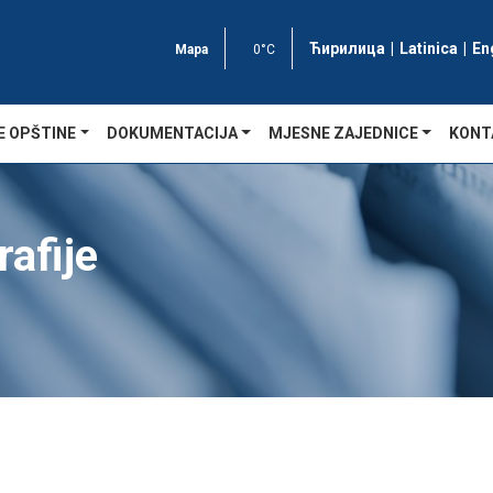
Ћирилица
|
Latinica
|
En
Mapa
0°C
E OPŠTINE
DOKUMENTACIJA
MJESNE ZAJEDNICE
KONT
rafije