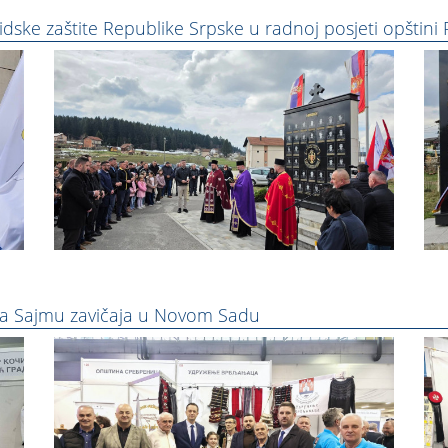
idske zaštite Republike Srpske u radnoj posjeti opštini 
ala Sajmu zavičaja u Novom Sadu