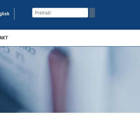
glish
AKT