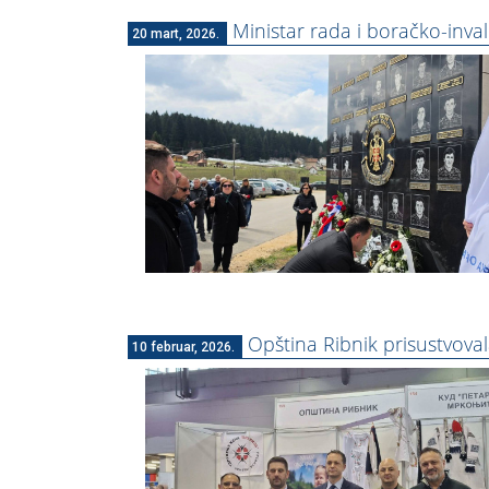
Ministar rada i boračko-inval
20 mart, 2026.
Opština Ribnik prisustvov
10 februar, 2026.